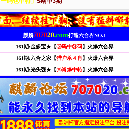
70
70
20
.com
麒麟
打造六合界NO.1
161期:金多宝★【
③码中③码
】火爆六合界
161期:六合之家【
猎户杀４肖
】火爆六合界
161期:光头强★【
㈢肖爆中特
】火爆六合界