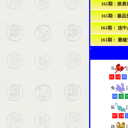
161期：挨
161期：极
161期： 
161期： 
马
01
13
25
兔
04
16
2
鼠
07
19
3
鸡