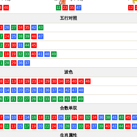
4
46
11
23
35
47
12
五行对照
13
26
27
34
35
42
43
17
24
25
38
39
46
47
22
23
30
31
44
45
11
18
19
32
33
40
41
48
49
21
28
29
36
37
波色
08
12
13
18
19
23
24
29
30
34
35
40
45
46
10
14
15
20
25
26
31
36
37
41
42
47
48
6
17
21
22
27
28
32
33
38
39
43
44
49
合数单双
07
09
10
12
14
16
18
21
23
25
27
29
30
32
34
36
38
41
43
45
47
08
11
13
15
17
19
20
22
24
26
28
31
33
35
37
39
40
42
44
46
48
生肖属性